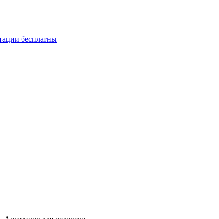
ьтации бесплатны
 Аргазидов для человека