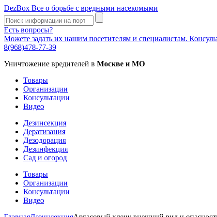
DezBox
Все о борьбе с вредными насекомыми
Есть вопросы?
Можете задать их нашим посетителям и специалистам. Консул
8(968)478-77-39
Уничтожение вредителей в
Москве и МО
Товары
Организации
Консультации
Видео
Дезинсекция
Дератизация
Дезодорация
Дезинфекция
Сад и огород
Товары
Организации
Консультации
Видео
Главная
Дезинсекция
Аргасовый клещ: внешний вид и опасность