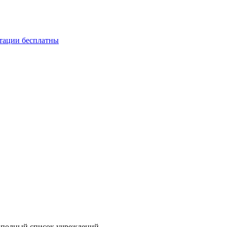
ьтации бесплатны
 – полный список учреждений