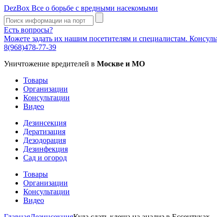
DezBox
Все о борьбе с вредными насекомыми
Есть вопросы?
Можете задать их нашим посетителям и специалистам. Консул
8(968)478-77-39
Уничтожение вредителей в
Москве и МО
Товары
Организации
Консультации
Видео
Дезинсекция
Дератизация
Дезодорация
Дезинфекция
Сад и огород
Товары
Организации
Консультации
Видео
Главная
Дезинсекция
Куда сдать клеща на анализ в Ессентуках