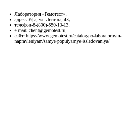
Лаборатория «Гемотест»;
адрес: Уфа, ул. Ленина, 43;
телефон-8-(800)-550-13-13;
e-mail: client@gemotest.ru;
сайт: https://www.gemotest.ru/catalog/po-laboratornym-
napravleniyam/samye-populyarnye-issledovaniya/