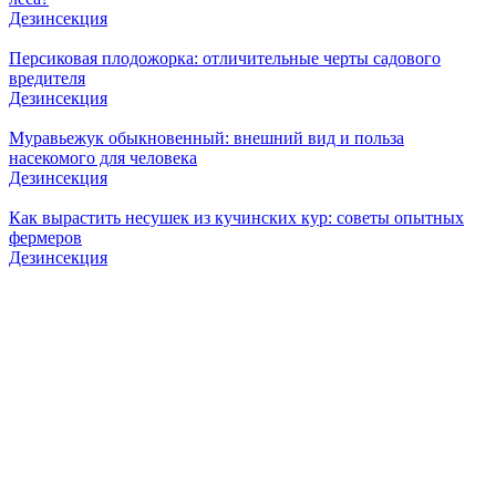
Дезинсекция
Персиковая плодожорка: отличительные черты садового
вредителя
Дезинсекция
Муравьежук обыкновенный: внешний вид и польза
насекомого для человека
Дезинсекция
Как вырастить несушек из кучинских кур: советы опытных
фермеров
Дезинсекция