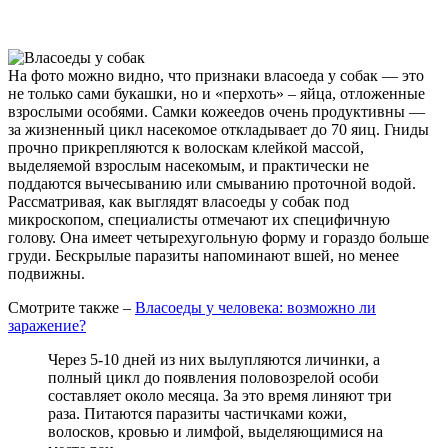
На фото можно видно, что признаки власоеда у собак — это
не только сами букашки, но и «перхоть» – яйца, отложенные
взрослыми особями. Самки кожеедов очень продуктивны —
за жизненный цикл насекомое откладывает до 70 яиц. Гниды
прочно прикрепляются к волоскам клейкой массой,
выделяемой взрослым насекомым, и практически не
поддаются вычесыванию или смыванию проточной водой.
Рассматривая, как выглядят власоеды у собак под
микроскопом, специалисты отмечают их специфичную
голову. Она имеет четырехугольную форму и гораздо больше
груди. Бескрылые паразиты напоминают вшей, но менее
подвижны.
Смотрите также –
Власоеды у человека: возможно ли
заражение?
Через 5-10 дней из них вылупляются личинки, а
полный цикл до появления половозрелой особи
составляет около месяца. За это время линяют три
раза. Питаются паразиты частичками кожи,
волосков, кровью и лимфой, выделяющимися на