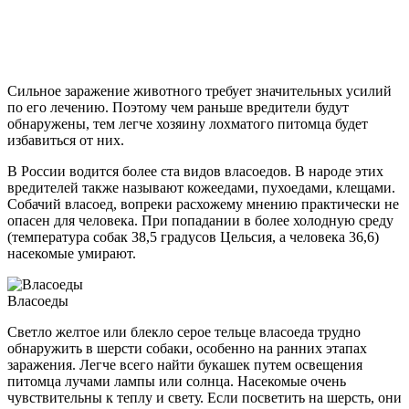
Сильное заражение животного требует значительных усилий
по его лечению. Поэтому чем раньше вредители будут
обнаружены, тем легче хозяину лохматого питомца будет
избавиться от них.
В России водится более ста видов власоедов. В народе этих
вредителей также называют кожеедами, пухоедами, клещами.
Собачий власоед, вопреки расхожему мнению практически не
опасен для человека. При попадании в более холодную среду
(температура собак 38,5 градусов Цельсия, а человека 36,6)
насекомые умирают.
Власоеды
Светло желтое или блекло серое тельце власоеда трудно
обнаружить в шерсти собаки, особенно на ранних этапах
заражения. Легче всего найти букашек путем освещения
питомца лучами лампы или солнца. Насекомые очень
чувствительны к теплу и свету. Если посветить на шерсть, они