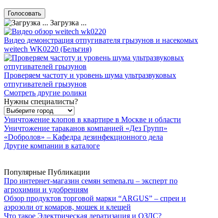
Загрузка ...
Видео демонстрация отпугивателя грызунов и насекомых
weitech WK0220 (Бельгия)
Проверяем частоту и уровень шума ультразвуковых
отпугивателей грызунов
Смотреть другие ролики
Нужны специалисты?
Уничтожение клопов в квартире в Москве и области
Уничтожение тараканов компанией «Дез Групп»
«Dобролов» – Кафедра дезинфекционного дела
Другие компании в каталоге
Популярные Публикации
Про интернет-магазин семян semena.ru – эксперт по
агрохимии и удобрениям
Обзор продуктов торговой марки “ARGUS” – спреи и
аэрозоли от комаров, мошек и клещей
Что такое Электрическая дератизация и ОЗДС?