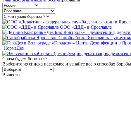
ООО «ДДД» в Ярославле
«Дез Био Контроль» – дезинсекция, дерати
Санобработка Ярославль – уничтож
«Герадез» – Центр Дезинфекции в Яро
НормаДез
ЭкоСервис (дезинфекция, дератизация, дезинсекц
С кем будем бороться?
Выберите из списка насекомое и узнайте все о способах борьбы
Вывести