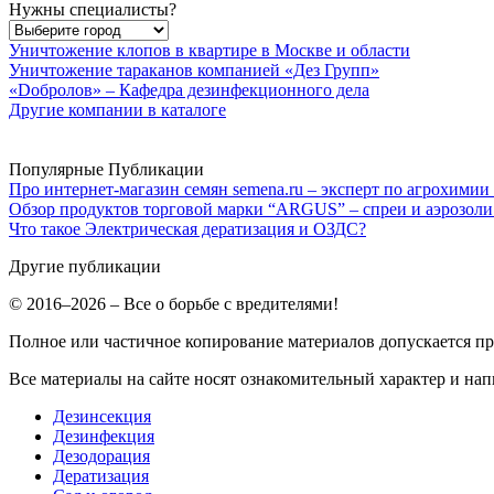
Нужны специалисты?
Уничтожение клопов в квартире в Москве и области
Уничтожение тараканов компанией «Дез Групп»
«Dобролов» – Кафедра дезинфекционного дела
Другие компании в каталоге
Популярные Публикации
Про интернет-магазин семян semena.ru – эксперт по агрохимии
Обзор продуктов торговой марки “ARGUS” – спреи и аэрозоли
Что такое Электрическая дератизация и ОЗДС?
Другие публикации
© 2016–2026 – Все о борьбе с вредителями!
Полное или частичное копирование материалов допускается п
Все материалы на сайте носят ознакомительный характер и нап
Дезинсекция
Дезинфекция
Дезодорация
Дератизация