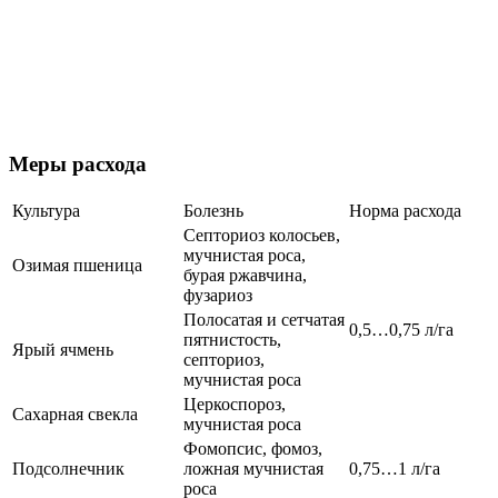
Меры расхода
Культура
Болезнь
Норма расхода
Септориоз колосьев,
мучнистая роса,
Озимая пшеница
бурая ржавчина,
фузариоз
Полосатая и сетчатая
0,5…0,75 л/га
пятнистость,
Ярый ячмень
септориоз,
мучнистая роса
Церкоспороз,
Сахарная свекла
мучнистая роса
Фомопсис, фомоз,
Подсолнечник
ложная мучнистая
0,75…1 л/га
роса