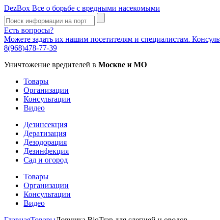
DezBox
Все о борьбе с вредными насекомыми
Есть вопросы?
Можете задать их нашим посетителям и специалистам. Консул
8(968)478-77-39
Уничтожение вредителей в
Москве и МО
Товары
Организации
Консультации
Видео
Дезинсекция
Дератизация
Дезодорация
Дезинфекция
Сад и огород
Товары
Организации
Консультации
Видео
Главная
Товары
Ловушка BioTrap для слепней и оводов