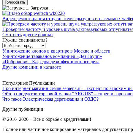
Загрузка ...
Видео демонстрация отпугивателя грызунов и насекомых weite
Проверяем частоту и уровень шума ультразвуковых отпугивате
Смотреть другие ролики
Нужны специалисты?
Уничтожение клопов в квартире в Москве и области
Уничтожение тараканов компанией «Дез Групп»
«Dобролов» – Кафедра дезинфекционного дела
Другие компании в каталоге
Популярные Публикации
Про интернет-магазин семян semena.ru – эксперт по агрохимии
Обзор продуктов торговой марки “ARGUS” – спреи и аэрозоли
Что такое Электрическая дератизация и ОЗДС?
Другие публикации
© 2016–2026 – Все о борьбе с вредителями!
Полное или частичное копирование материалов допускается п