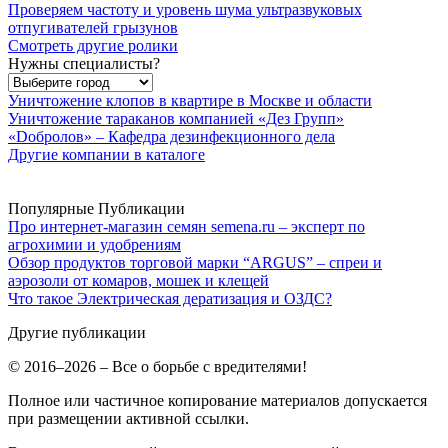
Проверяем частоту и уровень шума ультразвуковых
отпугивателей грызунов
Смотреть другие ролики
Нужны специалисты?
Уничтожение клопов в квартире в Москве и области
Уничтожение тараканов компанией «Дез Групп»
«Dобролов» – Кафедра дезинфекционного дела
Другие компании в каталоге
Популярные Публикации
Про интернет-магазин семян semena.ru – эксперт по
агрохимии и удобрениям
Обзор продуктов торговой марки “ARGUS” – спреи и
аэрозоли от комаров, мошек и клещей
Что такое Электрическая дератизация и ОЗДС?
Другие публикации
© 2016–2026 – Все о борьбе с вредителями!
Полное или частичное копирование материалов допускается
при размещении активной ссылки.