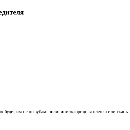
едителя
к будет им не по зубам: поливинилхлоридная пленка или ткань