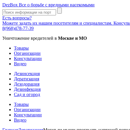
DezBox
Все о борьбе с вредными насекомыми
Есть вопросы?
Можете задать их нашим посетителям и специалистам. Консул
8(968)478-77-39
Уничтожение вредителей в
Москве и МО
Товары
Организации
Консультации
Видео
Дезинсекция
Дератизация
Дезодорация
Дезинфекция
Сад и огород
Товары
Организации
Консультации
Видео
Главная
Дератизация
Могут ли мыши прогрызть натяжной потоло