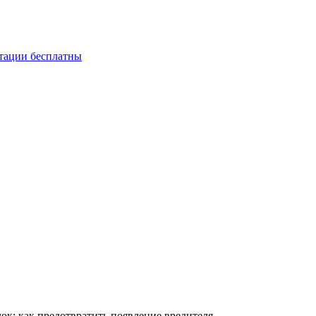
ьтации бесплатны
к: как предотвратить появление вредителя