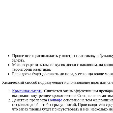
Проще всего расположить у люстры пластиковую бутылку,
залезть.
Можно укрепить там же кусок доски с наклоном, на конце 
территории квартиры.
Если доска будет доставать до пола, у ее конца волне м
Химический способ подразумевает использование ядов или сп
Крысиная смерть
. Считается очень эффективным препара
вызывают внутреннее кровотечение. Специальные антими
Действие препарата
Голиафа
основано на том же принцип
несколько дней, чтобы грызун погиб. Производители сред
что запах тления будет присутствовать в ней несколько не