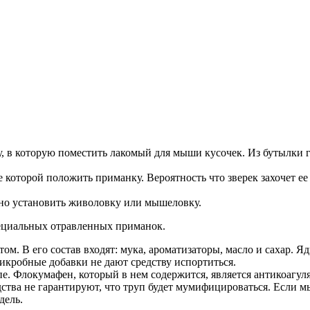
 в которую поместить лакомый для мыши кусочек. Из бутылки гры
которой положить приманку. Вероятность что зверек захочет ее 
ожно установить живоловку или мышеловку.
ециальных отравленных приманок.
том. В его состав входят: мука, ароматизаторы, масло и сахар.
кробные добавки не дают средству испортиться.
е. Флокумафен, который в нем содержится, является антикоагуля
ства не гарантируют, что труп будет мумифицироваться. Если м
дель.