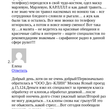
телефону) переоделся в свой чудо-костюм, одел маску
марлевую, Марлевую, КАРЛЛЛЛ и как давай травить….
я не знаю чем он травил насекомых но воняло так – все
сотрудники бледного словили и рыгали… а жук как
были так и остались. Все мои звонки по телефону
игнорились, а потом и вовсе номер сменил! Вот така
ху….я малята – не ведитесь на красивые обещания и
красочные сайты в интернете – ищите специалистов по
рекомендациям знакомым – сарафанное радио в данной
сфере рулит!!!
Елена
Ответить
Добрый день..хотя он не очень добрый!Первоначально
обратилась в “ООО Дез -КЛИН” Москва Ясный проезд
д.15,124.Деньги взял их специалист за премиум класса
обработку от клопов,а обработал дешевой…после
которой ооочень долго стоял ужасный запах!Второй раз
не могу дождаться…т.к.клопы снова нас грызут!И это
не обьяснить..какой стресс…Вот сегодня пообещали