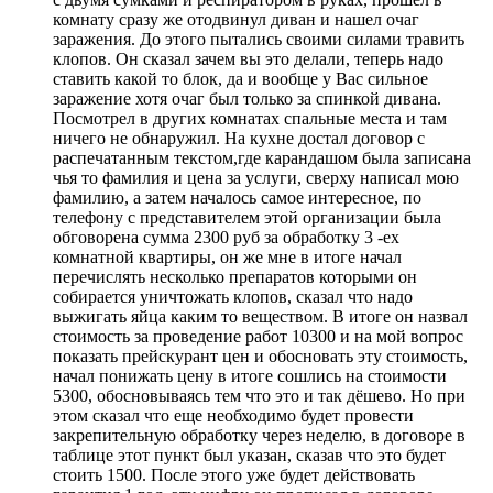
комнату сразу же отодвинул диван и нашел очаг
заражения. До этого пытались своими силами травить
клопов. Он сказал зачем вы это делали, теперь надо
ставить какой то блок, да и вообще у Вас сильное
заражение хотя очаг был только за спинкой дивана.
Посмотрел в других комнатах спальные места и там
ничего не обнаружил. На кухне достал договор с
распечатанным текстом,где карандашом была записана
чья то фамилия и цена за услуги, сверху написал мою
фамилию, а затем началось самое интересное, по
телефону с представителем этой организации была
обговорена сумма 2300 руб за обработку 3 -ех
комнатной квартиры, он же мне в итоге начал
перечислять несколько препаратов которыми он
собирается уничтожать клопов, сказал что надо
выжигать яйца каким то веществом. В итоге он назвал
стоимость за проведение работ 10300 и на мой вопрос
показать прейскурант цен и обосновать эту стоимость,
начал понижать цену в итоге сошлись на стоимости
5300, обосновываясь тем что это и так дёшево. Но при
этом сказал что еще необходимо будет провести
закрепительную обработку через неделю, в договоре в
таблице этот пункт был указан, сказав что это будет
стоить 1500. После этого уже будет действовать