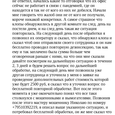
не ответил, начались какие то отговорки что их офис
сейчас не работает в связи с пандемией, где он
находится я так не от кого из них не добился, Начали
мне говорить что жалоб они не от кого не получали,
короче никакой конкретики. А самое страшное что
клопы обнаружились в другой комнате на след. день на
постели днем, и на след день такая же ситуация
повторилась. На следующий день после обработки я
позвонил их оператору и сказал, что обнаружил клопа и
сказал чтоб они отправляли своего сотрудника и он нам
бесплатно проводил повторную дезинсекцию, так как
ему и так заплачено была сумма больше чем
оговоренная раньше с ними, на что они мне сказали
давайте посмотрим на дальнейшую ситуацию в течении
2, 3 дней и будем решать вопрос по дальнейшей
обработке, на следующий день мне позвонила уже
другая сотрудница и уточнила у меня о заявке на
проведение дополнительных работ стоимость которой
уже будет 2500 руб, я сказал что я уточнял вопрос по
бесплатной повторной обработке. Вот после этого
момента я уже окончательно понял что все таки
столкнулся с мошенниками и вымогателями. Позвонив
после этого мастеру мошеннику Николаю по номеру
+79510392219, я описал выше указанную ситуацию, и
потребовал бесплатной обработки, он же мне сказал что