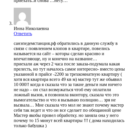
приехать..и снова …нету…
Инна Николаевна
Ответить
санэпедемстанция.рф обратились в данную службу в
связи с появлением клопов в квартире, повелись
называется на сайт – которы сделан красиво и
впечатляюще, ну и конечно на название…
приехали аж через 2 часа после заказа-подумала какая
прелесть, но тут началось самое интересно- вместо цены
указанной в прайсе -2200 за трехкомнатную квартиру (
хотя вся квартира всего 49 кв м) мастер тут же обьявил
10 000!! когда я сказала что за такие деньги нам ничего
не надо – он стал возмужаться чтоб ему оплатили
ложный вызов, я позвонила вконтору, сказала что это
вымогательство и что я вызываю полицию… зря не
вызвала… Мне сказала что мол не знают почему мастер
себя так ведет и что он все сделает по обещанной цене
Мастер якобы провел обработку. но заняла она у него
почему то 15 минут всей квартиры !!! ( дома находилась
только бабушка )