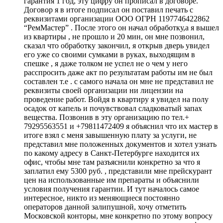
гарантия 1 год, эту цифру он прописал в договоре.
Договор я в итоге подписал он поставил печать с
реквизитами организации ООО ОГРН 1197746422862
“РемМастер” . После этого он начал обработку,а я вышел
из квартиры , не прошло и 20 мин, он мне позвонил,
сказал что обработку закончил, я открыв дверь увидел
его уже со своими сумками в руках, выходящим в
спешке , я даже толком не успел не о чем у него
расспросить даже акт по результатам работы им не был
составлен т.е . с самого начала он мне не представил не
реквизиты своей организации ни лицензии на
проведение работ. Войдя в квартиру я увидел на полу
осадок от капель и почувствовал сладковатый запах
вещества. Позвонив в эту организацию по тел.+
79295563551 и +79811472409 я объяснил что их мастер в
итоге взял с меня завышенную плату за услуги, не
представил мне положенных документов и хотел узнать
по какому адресу в Санкт-Петербурге находится их
офис, чтобы мне там разъяснили конкретно за что я
заплатил ему 5300 руб. , представили мне прейскурант
цен на использованные им препараты и объяснили
условия получения гарантии. И тут началось самое
интересное, никто из меняющиеся постоянно
операторов данной залипушной, хочу отметить
Московской конторы, мне конкретно по этому вопросу