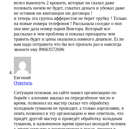
велел выкинуть 2 кровати, которые он сказал даже
поливать ничем не будет, схватил деньги и убежал даже
не оставив ни квитанции ни договора !
и теперь эта группа афферистов не берет трубку ! Только
на новые номера телефонов ! Рассказала соседке о них
она мне дала номер парня Виктора. Который все
рассказал в чем проблема и показал препараты чем
травить будет и цены оказались намного дешевле. Если
вам надо потравить что бы все пропало раз и навсегда
звоните ему 89663572696
Евгений
Ответить
Ситуация похожая, на сайте нашел организацию по
борьбе с клопами заказал на определённое число и
время, позвонил их мастер сказал что обработку
холодным туманом не проводит, а только аэрозолями, я
опять позвонил в эту организацию и мне ответили, что
придёт другой мастер и проведёт обработку холодным
туманом, в назначенное время приехал молодой человек
с двумя сумками и респиратором в руках, прошел в