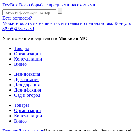
DezBox
Все о борьбе с вредными насекомыми
Есть вопросы?
Можете задать их нашим посетителям и специалистам. Консул
8(968)478-77-39
Уничтожение вредителей в
Москве и МО
Товары
Организации
Консультации
Видео
Дезинсекция
Дератизация
Дезодорация
Дезинфекция
Сад и огород
Товары
Организации
Консультации
Видео
Главная
Дезинсекция
Что такое ларвицидная обработка и как ра