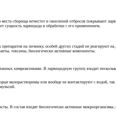
о места сборища нечистот и скоплений отбросов покрывают ларв
ает сущность ларвицида и обработки с его применением.
препаратов на личинку, особей других стадий не реагируют на
иганты, токсины, биологически активные компоненты.
отанных химреактивами. В ларвицидную группу входит несколь
рые малорастворимы или вообще не контактируют с водой, так 
мульсий.
асты. В состав входят биологически активные микроорганизмы, 