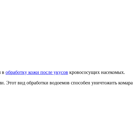
я в
обработку кожи после укусов
кровососущих насекомых.
и. Этот вид обработки водоемов способен уничтожить комара