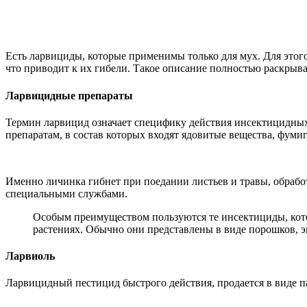
Есть ларвициды, которые применимы только для мух. Для этог
что приводит к их гибели. Такое описание полностью раскрыв
Ларвицидные препараты
Термин ларвицид означает специфику действия инсектицидных 
препаратам, в состав которых входят ядовитые вещества, фум
Именно личинка гибнет при поедании листьев и травы, обраб
специальными службами.
Особым преимуществом пользуются те инсектициды, кото
растениях. Обычно они представлены в виде порошков, э
Ларвиоль
Ларвицидный пестицид быстрого действия, продается в виде п