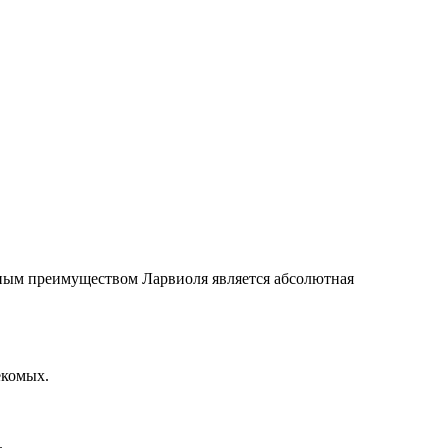
ным преимуществом Ларвиоля является абсолютная
екомых.
.