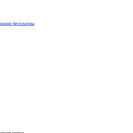
ьтации бесплатны
ботает метод