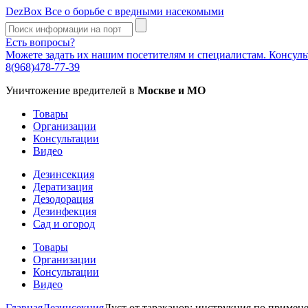
DezBox
Все о борьбе с вредными насекомыми
Есть вопросы?
Можете задать их нашим посетителям и специалистам. Консул
8(968)478-77-39
Уничтожение вредителей в
Москве и МО
Товары
Организации
Консультации
Видео
Дезинсекция
Дератизация
Дезодорация
Дезинфекция
Сад и огород
Товары
Организации
Консультации
Видео
Главная
Дезинсекция
Дуст от тараканов: инструкция по примен