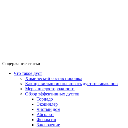
Содержание статьи
Что такое дуст
Химический состав порошка
Как правильно использовать дуст от тараканов
Меры предосторожности
Обзор эффективных дустов
Торнадо
Экокиллер
Чистый дом
Абсолют
Фенаксин
Заключение