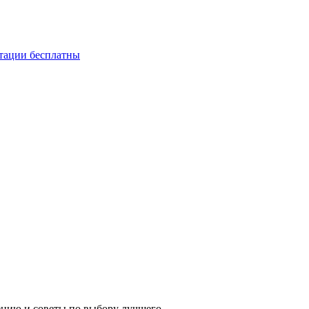
ьтации бесплатны
ению и советы по выбору лучшего