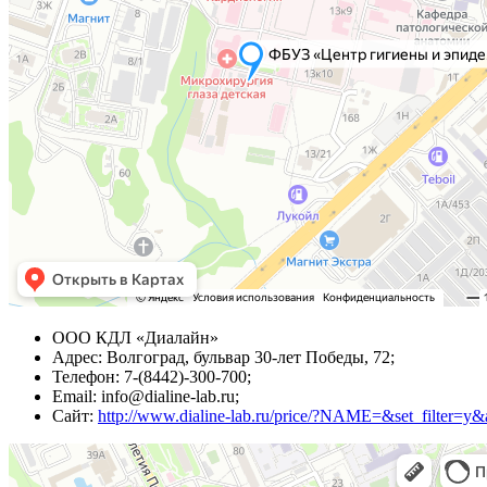
ООО КДЛ «Диалайн»
Адрес: Волгоград, бульвар 30-лет Победы, 72;
Телефон: 7-(8442)-300-700;
Email: info@dialine-lab.ru;
Сайт:
http://www.dialine-lab.ru/price/?NAME=&set_filter=y