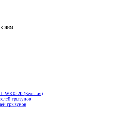
 с ним
ch WK0220 (Бельгия)
лей грызунов