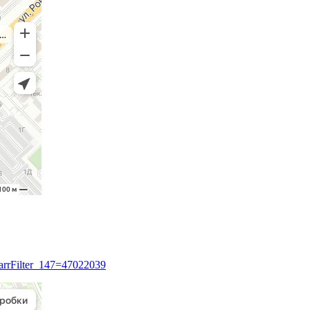
&arrFilter_147=47022039