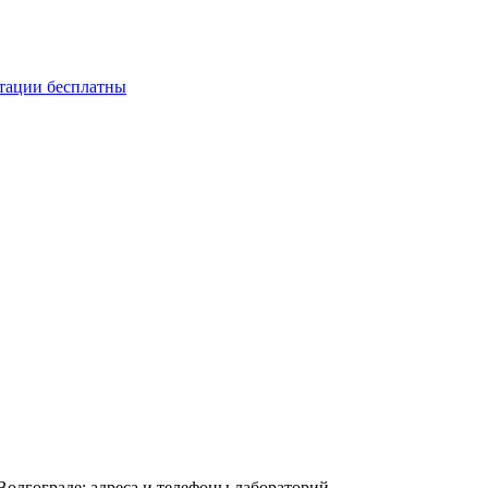
ьтации бесплатны
Волгограде: адреса и телефоны лабораторий