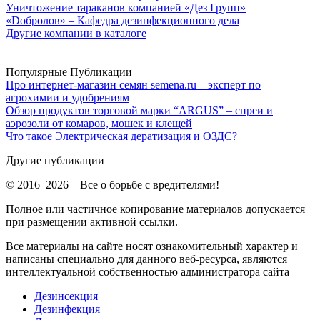
Уничтожение тараканов компанией «Дез Групп»
«Dобролов» – Кафедра дезинфекционного дела
Другие компании в каталоге
Популярные Публикации
Про интернет-магазин семян semena.ru – эксперт по
агрохимии и удобрениям
Обзор продуктов торговой марки “ARGUS” – спреи и
аэрозоли от комаров, мошек и клещей
Что такое Электрическая дератизация и ОЗДС?
Другие публикации
© 2016–2026 – Все о борьбе с вредителями!
Полное или частичное копирование материалов допускается
при размещении активной ссылки.
Все материалы на сайте носят ознакомительный характер и
написаны специально для данного веб-ресурса, являются
интеллектуальной собственностью администратора сайта
Дезинсекция
Дезинфекция