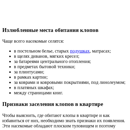
Излюбленные места обитания клопов
Чаще всего насекомые селятся:
в постельном белье, старых
подушках
, матрасах;
в щелях диванов, мягких кресел;
за батареями центрального отопления;
в предметах бытовой техники;
за плинтусами;
в рамках картин;
за коврами и ковровыми покрытиями, под линолеумом;
в платяных шкафах;
между страницами книг.
Признаки заселения клопов в квартире
Чтобы выяснить, где обитают клопы в квартире и как
избавиться от них, необходимо знать признаки их появления.
Эти насекомые обладают плоским туловищем и поэтому