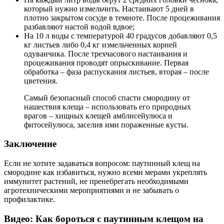
который нужно измельчить. Настаивают 5 дней в
плотно закрытом сосуде в темноте. После процеживания
разбавляют настой водой вдвое;
На 10 л воды с температурой 40 градусов добавляют 0,5
кг листьев либо 0,4 кг измельченных корней
одуванчика. После трехчасового настаивания и
процеживания проводят опрыскивание. Первая
обработка – фаза распускания листьев, вторая – после
цветения.
Самый безопасный способ спасти смородину от
нашествия клеща – использовать его природных
врагов – хищных клещей амблисейулюса и
фитосейулюса, заселив ими пораженные кусты.
Заключение
Если не хотите задаваться вопросом: паутинный клещ на
смородине как избавиться, нужно всеми мерами укреплять
иммунитет растений, не пренебрегать необходимыми
агротехническими мероприятиями и не забывать о
профилактике.
Видео: Как бороться с паутинным клещом на