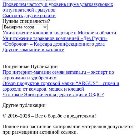
Проверяем частоту и уровень шума ультразвуковых
отпугивателей грызунов
Смотреть другие ролики
Нужны специалисты?
Уничтожение клопов в квартире в Москве и области
Уничтожение тараканов компанией «Дез Групп»
«Dобролов» – Кафедра дезинфекционного дела
Другие компании в каталоге
Популярные Публикации
Про интернет-магазин семян semena.ru – эксперт по
агрохимии и удобрениям
Обзор продуктов торговой марки “ARGUS” – спреи и
аэрозоли от комаров, мошек и клещей
Что такое Электрическая дератизация и ОЗДС?
Другие публикации
© 2016–2026 – Все о борьбе с вредителями!
Полное или частичное копирование материалов допускается
при размещении активной ссылки.