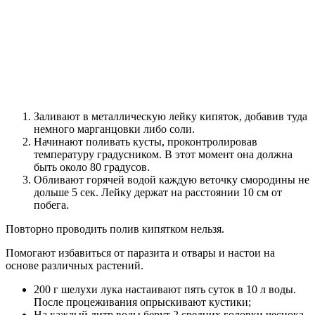
Заливают в металлическую лейку кипяток, добавив туда
немного марганцовки либо соли.
Начинают поливать кусты, проконтролировав
температуру градусником. В этот момент она должна
быть около 80 градусов.
Обливают горячей водой каждую веточку смородины не
дольше 5 сек. Лейку держат на расстоянии 10 см от
побега.
Повторно проводить полив кипятком нельзя.
Помогают избавиться от паразита и отвары и настои на
основе различных растений.
200 г шелухи лука настаивают пять суток в 10 л воды.
После процеживания опрыскивают кустики;
На каждый литр воды берут 2 средних головки чеснока,