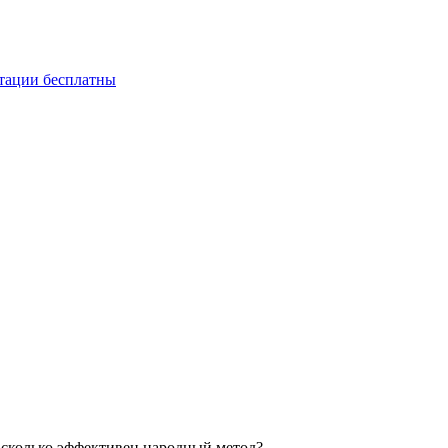
ьтации бесплатны
насколько эффективен народный метод?