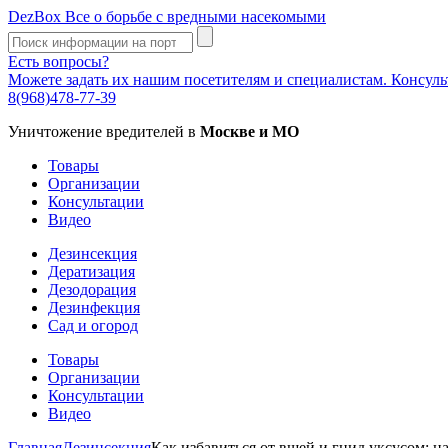
DezBox
Все о борьбе с вредными насекомыми
Есть вопросы?
Можете задать их нашим посетителям и специалистам. Консул
8(968)478-77-39
Уничтожение вредителей в
Москве и МО
Товары
Организации
Консультации
Видео
Дезинсекция
Дератизация
Дезодорация
Дезинфекция
Сад и огород
Товары
Организации
Консультации
Видео
Главная
Дезинсекция
Как избавиться от вшей и гнид уксусом: 