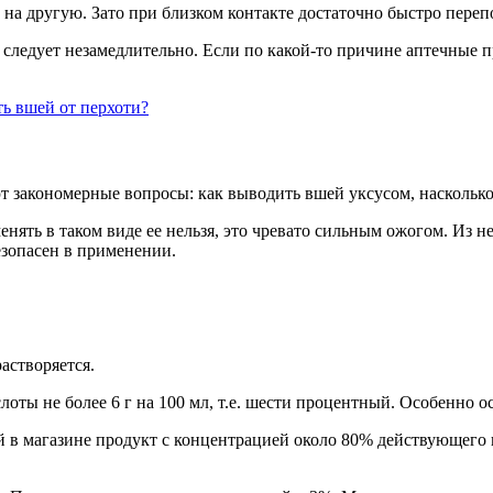
на другую. Зато при близком контакте достаточно быстро переп
следует незамедлительно. Если по какой-то причине аптечные 
ь вшей от перхоти?
ют закономерные вопросы: как выводить вшей уксусом, насколько
нять в таком виде ее нельзя, это чревато сильным ожогом. Из н
езопасен в применении.
растворяется.
лоты не более 6 г на 100 мл, т.е. шести процентный. Особенно 
 магазине продукт с концентрацией около 80% действующего вещ