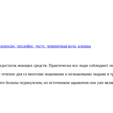
керосин, дихлофос, уксус, чемеричная вода, клюква
недостаток моющих средств. Практически все люди соблюдают л
 в течение дня со многими знакомыми и незнакомыми людьми в т
 что больны педикулезом, но источником заражения они уже явля