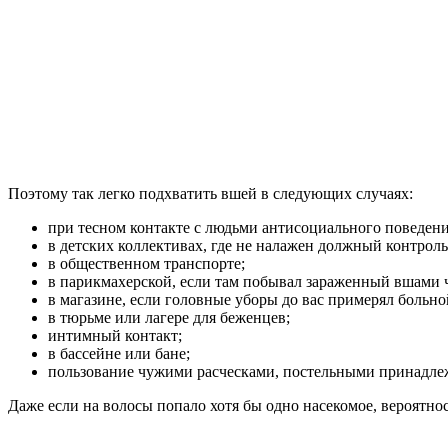
Поэтому так легко подхватить вшей в следующих случаях:
при тесном контакте с людьми антисоциального поведен
в детских коллективах, где не налажен должный контроль 
в общественном транспорте;
в парикмахерской, если там побывал зараженный вшами ч
в магазине, если головные уборы до вас примерял больно
в тюрьме или лагере для беженцев;
интимный контакт;
в бассейне или бане;
пользование чужими расческами, постельными принадле
Даже если на волосы попало хотя бы одно насекомое, вероятно