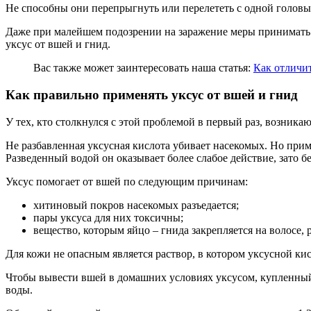
Не способны они перепрыгнуть или перелететь с одной головы 
Даже при малейшем подозрении на заражение меры принимать 
уксус от вшей и гнид.
Вас также может заинтересовать наша статья:
Как отличит
Как правильно применять уксус от вшей и гнид
У тех, кто столкнулся с этой проблемой в первый раз, возника
Не разбавленная уксусная кислота убивает насекомых. Но приме
Разведенный водой он оказывает более слабое действие, зато б
Уксус помогает от вшей по следующим причинам:
хитиновый покров насекомых разъедается;
пары уксуса для них токсичны;
вещество, которым яйцо – гнида закрепляется на волосе, 
Для кожи не опасным является раствор, в котором уксусной кис
Чтобы вывести вшей в домашних условиях уксусом, купленный в
воды.