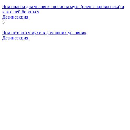
Чем опасна для человека лосиная муха (оленья кровососка) и
как с ней бороться
Дезинсекция
5
Чем питаются мухи в домашних условиях
Дезинсекция