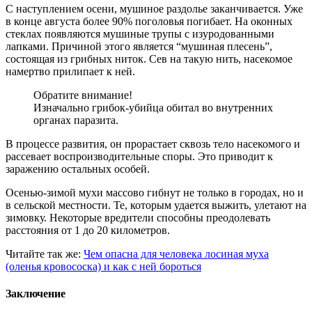
С наступлением осени, мушиное раздолье заканчивается. Уже
в конце августа более 90% поголовья погибает. На оконных
стеклах появляются мушиные трупы с изуродованными
лапками. Причиной этого является “мушиная плесень”,
состоящая из грибных ниток. Сев на такую нить, насекомое
намертво прилипает к ней.
Обратите внимание!
Изначально грибок-убийца обитал во внутренних
органах паразита.
В процессе развития, он прорастает сквозь тело насекомого и
рассевает воспроизводительные споры. Это приводит к
заражению остальных особей.
Осенью-зимой мухи массово гибнут не только в городах, но и
в сельской местности. Те, которым удается выжить, улетают на
зимовку. Некоторые вредители способны преодолевать
расстояния от 1 до 20 километров.
Читайте так же:
Чем опасна для человека лосиная муха
(оленья кровососка) и как с ней бороться
Заключение