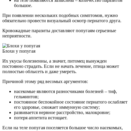
на теле появляются залысины – количество паразитов
большое.
При появлении нескольких подобных симптомов, нужно
обязательно провести визуальный осмотр пернатого друга.
Кровожадные паразиты доставляют попугаям серьезные
неприятности.
Блохи у попугая
Их укусы болезненны, а значит, питомец вынужден
постоянно страдать. Если не начать лечение, птица может
полностью облысеть и даже умереть.
Причиной этому ряд весомых аргументов:
насекомые являются разносчиками болезней – тиф,
гельминтов;
постоянное беспокойное состояние пернатого ослабляет
его здоровье, снижает иммунную систему;
развивается нервное расстройство, малокровие;
потеря аппетита истощает.
Если на теле попугая поселяется большое число насекомых,