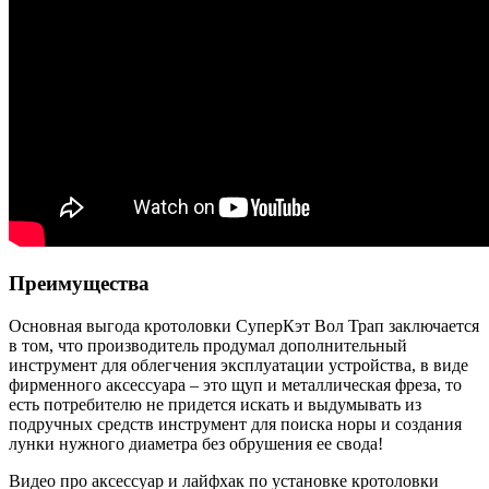
Преимущества
Основная выгода кротоловки СуперКэт Вол Трап заключается
в том, что производитель продумал дополнительный
инструмент для облегчения эксплуатации устройства, в виде
фирменного аксессуара – это щуп и металлическая фреза, то
есть потребителю не придется искать и выдумывать из
подручных средств инструмент для поиска норы и создания
лунки нужного диаметра без обрушения ее свода!
Видео про аксессуар и лайфхак по установке кротоловки