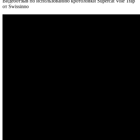
Видеоотзыв по использованию кротоловки Supercat Vole Trap
от Swissinno