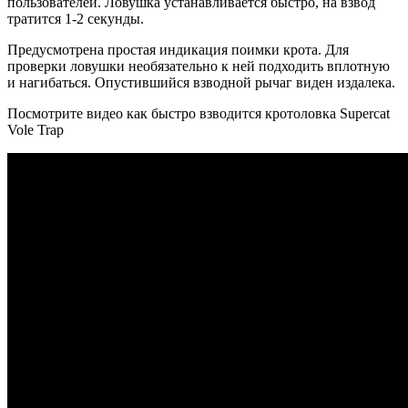
пользователей. Ловушка устанавливается быстро, на взвод
тратится 1-2 секунды.
Предусмотрена простая индикация поимки крота. Для
проверки ловушки необязательно к ней подходить вплотную
и нагибаться. Опустившийся взводной рычаг виден издалека.
Посмотрите видео как быстро взводится кротоловка Supercat
Vole Trap