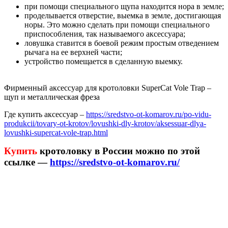
при помощи специального щупа находится нора в земле;
проделывается отверстие, выемка в земле, достигающая
норы. Это можно сделать при помощи специального
приспособления, так называемого аксессуара;
ловушка ставится в боевой режим простым отведением
рычага на ее верхней части;
устройство помещается в сделанную выемку.
Фирменный аксессуар для кротоловки SuperCat Vole Trap –
щуп и металлическая фреза
Где купить аксессуар –
https://sredstvo-ot-komarov.ru/po-vidu-
produkcii/tovary-ot-krotov/lovushki-dly-krotov/aksessuar-dlya-
lovushki-supercat-vole-trap.html
Купить
кротоловку в России можно по этой
ссылке —
https://sredstvo-ot-komarov.ru/