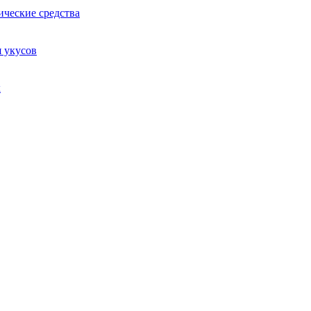
ические средства
я укусов
х