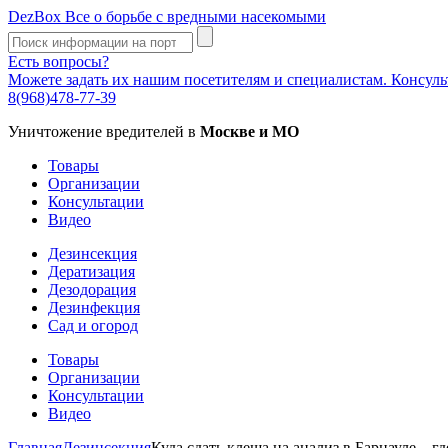
DezBox
Все о борьбе с вредными насекомыми
Есть вопросы?
Можете задать их нашим посетителям и специалистам. Консул
8(968)478-77-39
Уничтожение вредителей в
Москве и МО
Товары
Организации
Консультации
Видео
Дезинсекция
Дератизация
Дезодорация
Дезинфекция
Сад и огород
Товары
Организации
Консультации
Видео
Главная
Дезинсекция
Куда сдать клеща на анализ в Барнауле – г