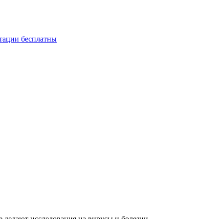
ьтации бесплатны
де делают исследования на вирусы и болезни