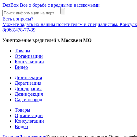
DezBox
Все о борьбе с вредными насекомыми
Есть вопросы?
Можете задать их нашим посетителям и специалистам. Консул
8(968)478-77-39
Уничтожение вредителей в
Москве и МО
Товары
Организации
Консультации
Видео
Дезинсекция
Дератизация
Дезодорация
Дезинфекция
Сад и огород
Товары
Организации
Консультации
Видео
Главная
Дезинсекция
Куда сдать клеща на анализ в Орле – теле