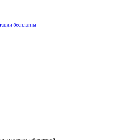
ьтации бесплатны
фоны и адреса лабораторий