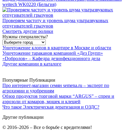
weitech WK0220 (Бельгия)
Проверяем частоту и уровень шума ультразвуковых
отпугивателей грызунов
Смотреть другие ролики
Нужны специалисты?
Уничтожение клопов в квартире в Москве и области
Уничтожение тараканов компанией «Дез Групп»
«Dобролов» – Кафедра дезинфекционного дела
Другие компании в каталоге
Популярные Публикации
Про интернет-магазин семян semena.ru – эксперт по
агрохимии и удобрениям
Обзор продуктов торговой марки “ARGUS” – спреи и
аэрозоли от комаров, мошек и клещей
Что такое Электрическая дератизация и ОЗДС?
Другие публикации
© 2016–2026 – Все о борьбе с вредителями!