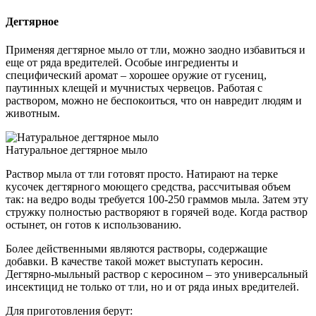
Дегтярное
Применяя дегтярное мыло от тли, можно заодно избавиться и
еще от ряда вредителей. Особые ингредиенты и
специфический аромат – хорошее оружие от гусениц,
паутинных клещей и мучнистых червецов. Работая с
раствором, можно не беспокоиться, что он навредит людям и
животным.
Натуральное дегтярное мыло
Раствор мыла от тли готовят просто. Натирают на терке
кусочек дегтярного моющего средства, рассчитывая объем
так: на ведро воды требуется 100-250 граммов мыла. Затем эту
стружку полностью растворяют в горячей воде. Когда раствор
остынет, он готов к использованию.
Более действенными являются растворы, содержащие
добавки. В качестве такой может выступать керосин.
Дегтярно-мыльный раствор с керосином – это универсальный
инсектицид не только от тли, но и от ряда иных вредителей.
Для приготовления берут: