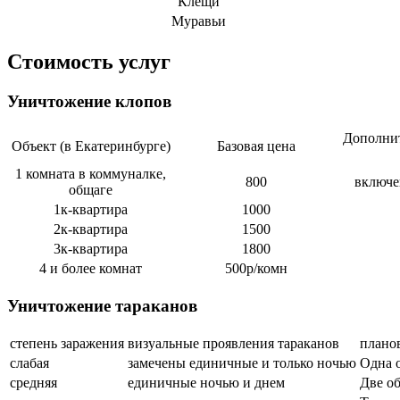
Клещи
Муравьи
Стоимость услуг
Уничтожение клопов
Дополнит
Объект (в Екатеринбурге)
Базовая цена
1 комната в коммуналке,
800
включе
общаге
1к-квартира
1000
2к-квартира
1500
3к-квартира
1800
4 и более комнат
500р/комн
Уничтожение тараканов
степень заражения
визуальные проявления тараканов
планов
слабая
замечены единичные и только ночью
Одна о
средняя
единичные ночью и днем
Две об