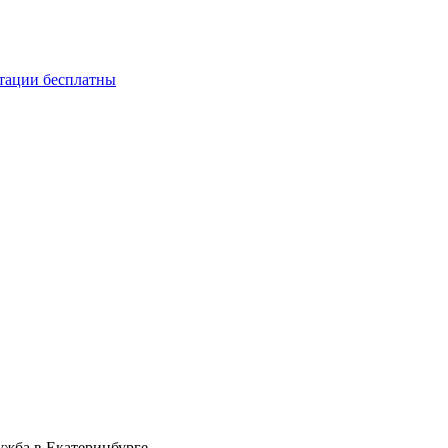
ьтации бесплатны
ужба в Екатеринбурге