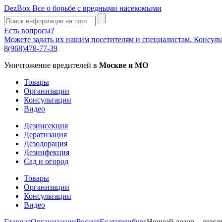
DezBox
Все о борьбе с вредными насекомыми
Есть вопросы?
Можете задать их нашим посетителям и специалистам. Консул
8(968)478-77-39
Уничтожение вредителей в
Москве и МО
Товары
Организации
Консультации
Видео
Дезинсекция
Дератизация
Дезодорация
Дезинфекция
Сад и огород
Товары
Организации
Консультации
Видео
Главная
Организации
Россия
Екатеринбург
Ночной дозор – дезсл