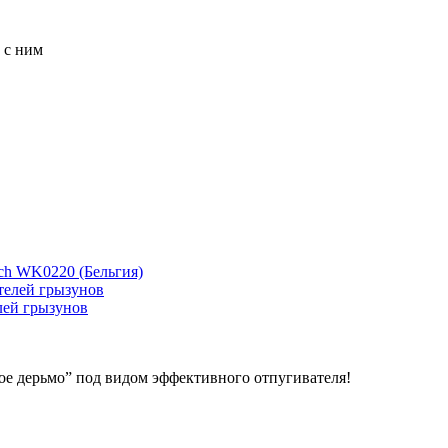
 с ним
ch WK0220 (Бельгия)
лей грызунов
ое дерьмо” под видом эффективного отпугивателя!