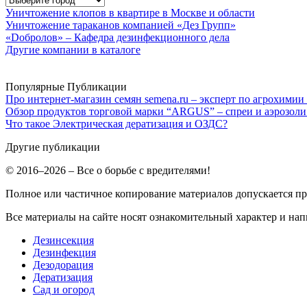
Уничтожение клопов в квартире в Москве и области
Уничтожение тараканов компанией «Дез Групп»
«Dобролов» – Кафедра дезинфекционного дела
Другие компании в каталоге
Популярные Публикации
Про интернет-магазин семян semena.ru – эксперт по агрохимии
Обзор продуктов торговой марки “ARGUS” – спреи и аэрозоли
Что такое Электрическая дератизация и ОЗДС?
Другие публикации
© 2016–2026 – Все о борьбе с вредителями!
Полное или частичное копирование материалов допускается п
Все материалы на сайте носят ознакомительный характер и нап
Дезинсекция
Дезинфекция
Дезодорация
Дератизация
Сад и огород