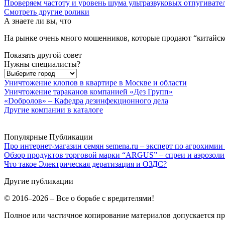
Проверяем частоту и уровень шума ультразвуковых отпугивате
Смотреть другие ролики
А знаете ли вы, что
На рынке очень много мошенников, которые продают “китайск
Показать другой совет
Нужны специалисты?
Уничтожение клопов в квартире в Москве и области
Уничтожение тараканов компанией «Дез Групп»
«Dобролов» – Кафедра дезинфекционного дела
Другие компании в каталоге
Популярные Публикации
Про интернет-магазин семян semena.ru – эксперт по агрохимии
Обзор продуктов торговой марки “ARGUS” – спреи и аэрозоли
Что такое Электрическая дератизация и ОЗДС?
Другие публикации
© 2016–2026 – Все о борьбе с вредителями!
Полное или частичное копирование материалов допускается п