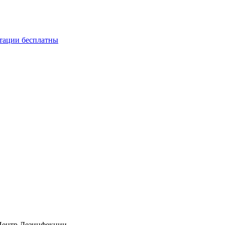
ьтации бесплатны
Центр Дезинфекции