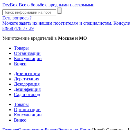
DezBox
Все о борьбе с вредными насекомыми
Есть вопросы?
Можете задать их нашим посетителям и специалистам. Консул
8(968)478-77-39
Уничтожение вредителей в
Москве и МО
Товары
Организации
Консультации
Видео
Дезинсекция
Дератизация
Дезодорация
Дезинфекция
Сад и огород
Товары
Организации
Консультации
Видео
Главная
Организации
Россия
Ростов-на-Дону
«Чикой-Сервис» – 