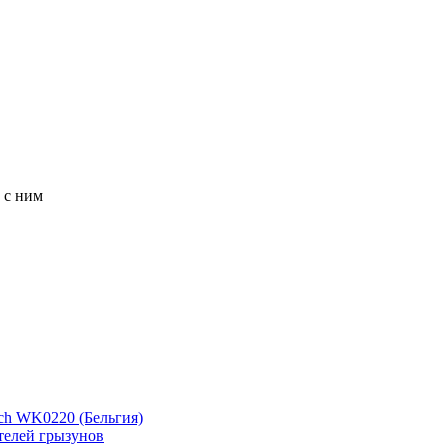
 с ним
ch WK0220 (Бельгия)