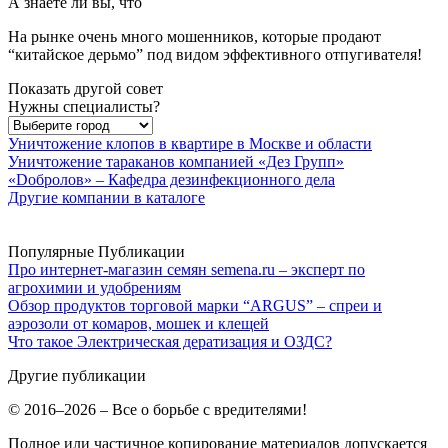
А знаете ли вы, что
На рынке очень много мошенников, которые продают
“китайское дерьмо” под видом эффективного отпугивателя!
Показать другой совет
Нужны специалисты?
Уничтожение клопов в квартире в Москве и области
Уничтожение тараканов компанией «Дез Групп»
«Dобролов» – Кафедра дезинфекционного дела
Другие компании в каталоге
Популярные Публикации
Про интернет-магазин семян semena.ru – эксперт по
агрохимии и удобрениям
Обзор продуктов торговой марки “ARGUS” – спреи и
аэрозоли от комаров, мошек и клещей
Что такое Электрическая дератизация и ОЗДС?
Другие публикации
© 2016–2026 – Все о борьбе с вредителями!
Полное или частичное копирование материалов допускается