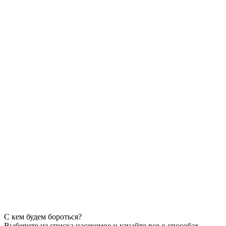
С кем будем бороться?
Выберите из списка насекомое и узнайте все о способах