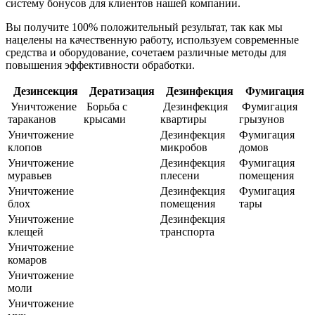
систему бонусов для клиентов нашей компании.
Вы получите 100% положительный результат, так как мы
нацелены на качественную работу, используем современные
средства и оборудование, сочетаем различные методы для
повышения эффективности обработки.
Дезинсекция
Дератизация
Дезинфекция
Фумигация
Уничтожение
Борьба с
Дезинфекция
Фумигация
тараканов
крысами
квартиры
грызунов
Уничтожение
Дезинфекция
Фумигация
клопов
микробов
домов
Уничтожение
Дезинфекция
Фумигация
муравьев
плесени
помещения
Уничтожение
Дезинфекция
Фумигация
блох
помещения
тары
Уничтожение
Дезинфекция
клещей
транспорта
Уничтожение
комаров
Уничтожение
моли
Уничтожение