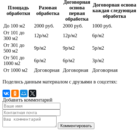
Договорная
Договорная основа
Площадь
Разовая
основа
каждая следующая
обработки
обработка
первая
обработка
обработка
До 100 м2
2000 руб.
2000 руб.
1000 руб.
От 101 до
12р/м2
12р/м2
6р/м2
300 м2
От 301 до
9р/м2
9р/м2
5р/м2
500 м2
От 501 до
6р/м2
6р/м2
3р/м2
1000 м2
От 1000 м2
Договорная
Договорная
Договорная
Поделись данным материалом с друзьями в соцсетях:
Добавить комментарий