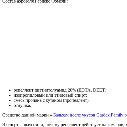
Состав аэрозоля Гардекс Фэмели:
репеллент диэтилтолуамид 20% (ДЭТА, DEET);
изопропиловый или этиловый спирт;
смесь пропана с бутаном (пропеллент);
отдушка.
Средство данной марки –
Бальзам после укусов Gardex Family
Эксперты, выяснили, почему репеллент действует на комаров, 