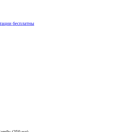
ьтации бесплатны
amily (250 мл)