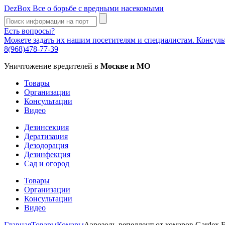
DezBox
Все о борьбе с вредными насекомыми
Есть вопросы?
Можете задать их нашим посетителям и специалистам. Консул
8(968)478-77-39
Уничтожение вредителей в
Москве и МО
Товары
Организации
Консультации
Видео
Дезинсекция
Дератизация
Дезодорация
Дезинфекция
Сад и огород
Товары
Организации
Консультации
Видео
Главная
Товары
Комары
Аэрозоль-репеллент от комаров Gardex F