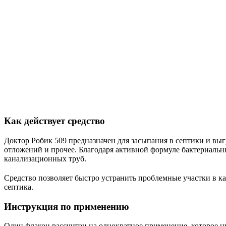
Как действует средство
Доктор Робик 509 предназначен для засыпания в септики и вы
отложений и прочее. Благодаря активной формуле бактериаль
канализационных труб.
Средство позволяет быстро устранить проблемные участки в ка
септика.
Инструкция по применению
Один флакон рассчитан на однократное применение, которое н