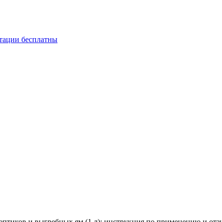
ьтации бесплатны
септиков и выгребных ям (1 л): инструкция по применению и отз