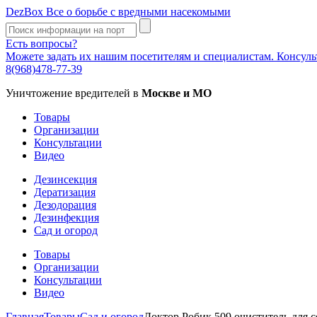
DezBox
Все о борьбе с вредными насекомыми
Есть вопросы?
Можете задать их нашим посетителям и специалистам. Консул
8(968)478-77-39
Уничтожение вредителей в
Москве и МО
Товары
Организации
Консультации
Видео
Дезинсекция
Дератизация
Дезодорация
Дезинфекция
Сад и огород
Товары
Организации
Консультации
Видео
Главная
Товары
Сад и огород
Доктор Робик 509 очиститель для 