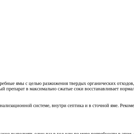
гребные ямы с целью разжижения твердых органических отходов
ный препарат в максимально сжатые соки восстанавливает норм
нализационной системе, внутри септика и в сточной яме. Реком
ужно выполнять один раз в год или по мере потребности в этом