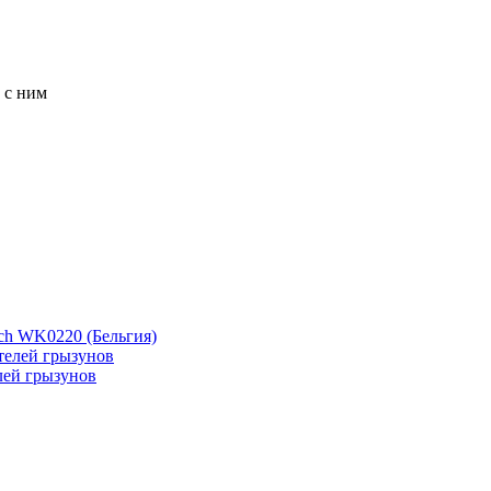
 с ним
ch WK0220 (Бельгия)
лей грызунов