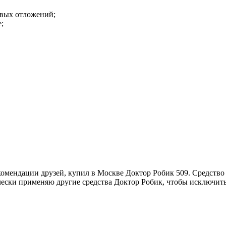
овых отложений;
;
екомендации друзей, купил в Москве Доктор Робик 509. Средств
чески применяю другие средства Доктор Робик, чтобы исключи