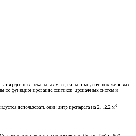
, затвердевших фекальных масс, сильно загустевших жировых
альное функционирование септиков, дренажных систем и
3
ендуется использовать один литр препарата на 2…2,2 м
. Согласно инструкции по применению, Доктор Робик 509