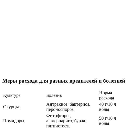
Меры расхода для разных вредителей и болезней
Норма
Культура
Болезнь
расхода
Антракноз, бактериоз,
40 г/10 л
Огурцы
пероноспороз
воды
Фитофтороз,
50 г/10 л
Помидоры
альтернариоз, бурая
воды
пятнистость