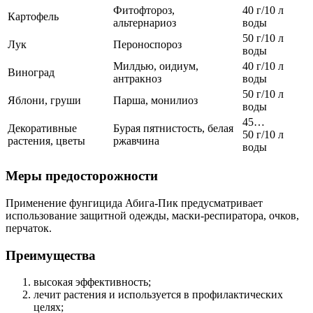
Фитофтороз,
40 г/10 л
Картофель
альтернариоз
воды
50 г/10 л
Лук
Пероноспороз
воды
Милдью, оидиум,
40 г/10 л
Виноград
антракноз
воды
50 г/10 л
Яблони, груши
Парша, монилиоз
воды
45…
Декоративные
Бурая пятнистость, белая
50 г/10 л
растения, цветы
ржавчина
воды
Меры предосторожности
Применение фунгицида Абига-Пик предусматривает
использование защитной одежды, маски-респиратора, очков,
перчаток.
Преимущества
высокая эффективность;
лечит растения и используется в профилактических
целях;