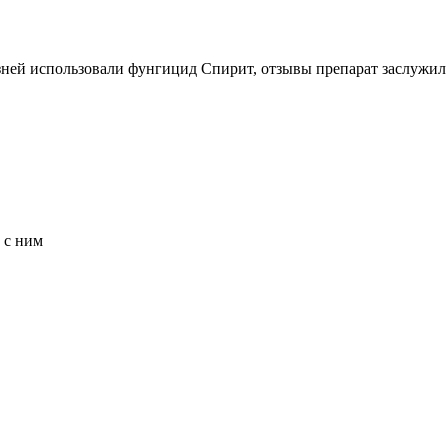
зней использовали фунгицид Спирит, отзывы препарат заслужи
 с ним