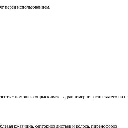
ят перед использованием.
ить с помощью опрыскивателя, равномерно распыляя его на по
еблевая ржавчина, септориоз листьев и колоса, пиренофороз