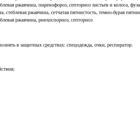
блевая ржавчина, пиренофороз, септориоз листьев и колоса, фуз
а, стеблевая ржавчина, сетчатая пятнистость, темно-бурая пятни
еблевая ржавчина, ринхоспориоз, септориоз
лнять в защитных средствах: спецодежда, очки, респиратор.
йствия;