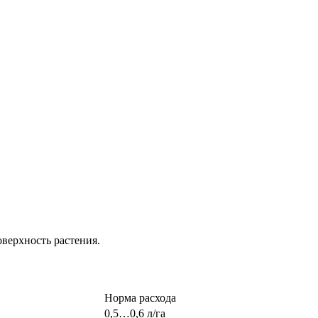
верхность растения.
Норма расхода
0,5…0,6 л/га