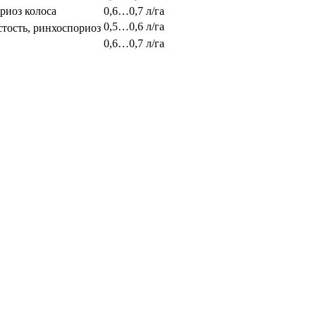
ариоз колоса
0,6…0,7 л/га
0,5…0,6 л/га
стость, ринхоспориоз
0,6…0,7 л/га