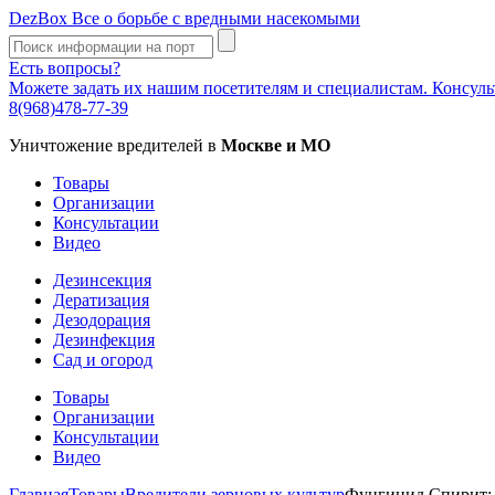
DezBox
Все о борьбе с вредными насекомыми
Есть вопросы?
Можете задать их нашим посетителям и специалистам. Консул
8(968)478-77-39
Уничтожение вредителей в
Москве и МО
Товары
Организации
Консультации
Видео
Дезинсекция
Дератизация
Дезодорация
Дезинфекция
Сад и огород
Товары
Организации
Консультации
Видео
Главная
Товары
Вредители зерновых культур
Фунгицид Спирит: 