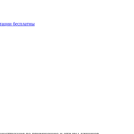
ьтации бесплатны
инструкция по применению и отзывы дачников