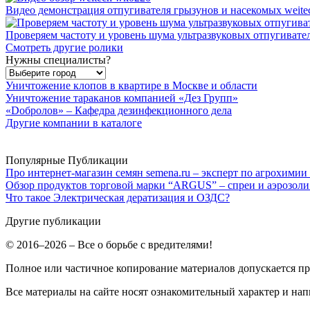
Видео демонстрация отпугивателя грызунов и насекомых weite
Проверяем частоту и уровень шума ультразвуковых отпугивате
Смотреть другие ролики
Нужны специалисты?
Уничтожение клопов в квартире в Москве и области
Уничтожение тараканов компанией «Дез Групп»
«Dобролов» – Кафедра дезинфекционного дела
Другие компании в каталоге
Популярные Публикации
Про интернет-магазин семян semena.ru – эксперт по агрохимии
Обзор продуктов торговой марки “ARGUS” – спреи и аэрозоли
Что такое Электрическая дератизация и ОЗДС?
Другие публикации
© 2016–2026 – Все о борьбе с вредителями!
Полное или частичное копирование материалов допускается п
Все материалы на сайте носят ознакомительный характер и нап