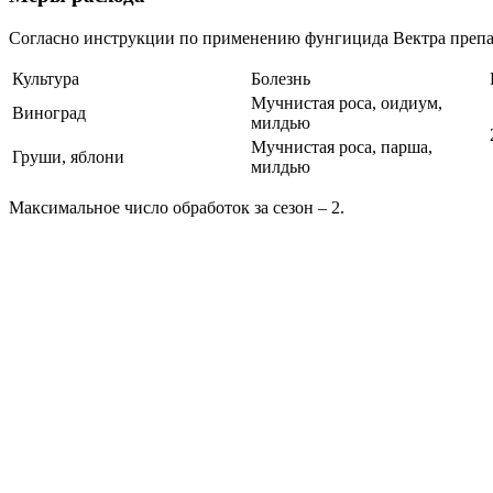
Согласно инструкции по применению фунгицида Вектра препа
Культура
Болезнь
Мучнистая роса, оидиум,
Виноград
милдью
Мучнистая роса, парша,
Груши, яблони
милдью
Максимальное число обработок за сезон – 2.