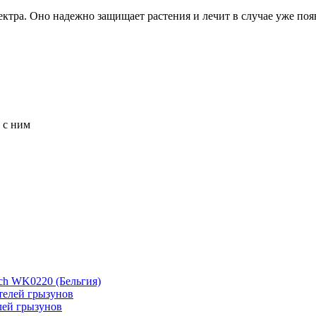
ектра. Оно надежно защищает растения и лечит в случае уже по
 с ним
ch WK0220 (Бельгия)
лей грызунов