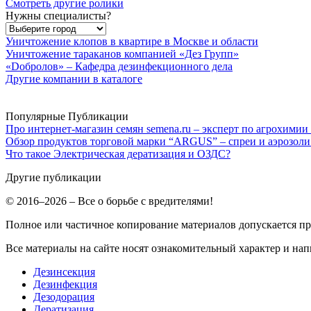
Смотреть другие ролики
Нужны специалисты?
Уничтожение клопов в квартире в Москве и области
Уничтожение тараканов компанией «Дез Групп»
«Dобролов» – Кафедра дезинфекционного дела
Другие компании в каталоге
Популярные Публикации
Про интернет-магазин семян semena.ru – эксперт по агрохимии
Обзор продуктов торговой марки “ARGUS” – спреи и аэрозоли
Что такое Электрическая дератизация и ОЗДС?
Другие публикации
© 2016–2026 – Все о борьбе с вредителями!
Полное или частичное копирование материалов допускается п
Все материалы на сайте носят ознакомительный характер и нап
Дезинсекция
Дезинфекция
Дезодорация
Дератизация