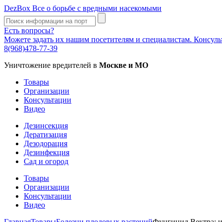
DezBox
Все о борьбе с вредными насекомыми
Есть вопросы?
Можете задать их нашим посетителям и специалистам. Консул
8(968)478-77-39
Уничтожение вредителей в
Москве и МО
Товары
Организации
Консультации
Видео
Дезинсекция
Дератизация
Дезодорация
Дезинфекция
Сад и огород
Товары
Организации
Консультации
Видео
Главная
Товары
Болезни плодовых растений
Фунгицид Вектра: 