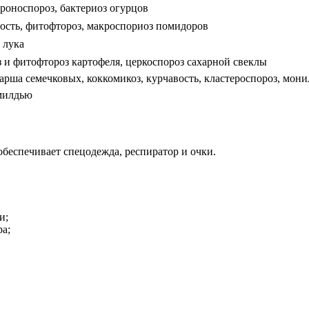
роноспороз, бактериоз огурцов
тость, фитофтороз, макроспориоз помидоров
 лука
 и фитофтороз картофеля, церкоспороз сахарной свеклы
рша семечковых, коккомикоз, курчавость, кластероспороз, мон
милдью
беспечивает спецодежда, респиратор и очки.
и;
ра;