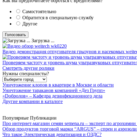
Как вы предпочитаете бороться с вредителями?
Самостоятельно
Обратится в специальную службу
Другое
Загрузка ...
Видео демонстрация отпугивателя грызунов и насекомых weite
Проверяем частоту и уровень шума ультразвуковых отпугивате
Смотреть другие ролики
Нужны специалисты?
Уничтожение клопов в квартире в Москве и области
Уничтожение тараканов компанией «Дез Групп»
«Dобролов» – Кафедра дезинфекционного дела
Другие компании в каталоге
Популярные Публикации
Про интернет-магазин семян semena.ru – эксперт по агрохимии
Обзор продуктов торговой марки “ARGUS” – спреи и аэрозоли
Что такое Электрическая дератизация и ОЗДС?