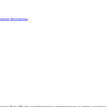
ьтации бесплатны
ицид Хом (40 гр): инструкция по применению и нормы расхода 