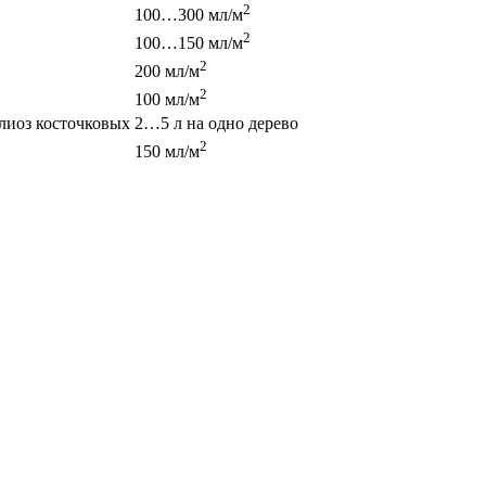
2
100…300 мл/м
2
100…150 мл/м
2
200 мл/м
2
100 мл/м
илиоз косточковых
2…5 л на одно дерево
2
150 мл/м