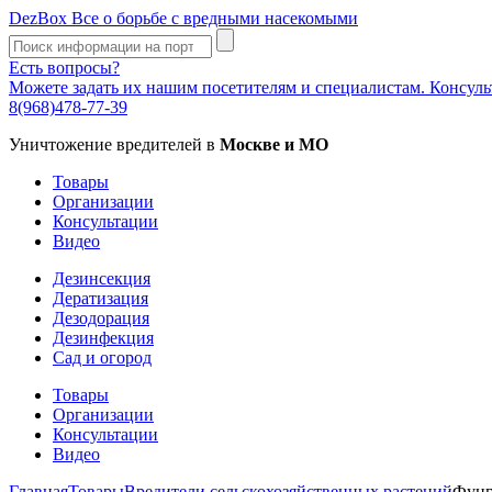
DezBox
Все о борьбе с вредными насекомыми
Есть вопросы?
Можете задать их нашим посетителям и специалистам. Консул
8(968)478-77-39
Уничтожение вредителей в
Москве и МО
Товары
Организации
Консультации
Видео
Дезинсекция
Дератизация
Дезодорация
Дезинфекция
Сад и огород
Товары
Организации
Консультации
Видео
Главная
Товары
Вредители сельскохозяйственных растений
Фунг