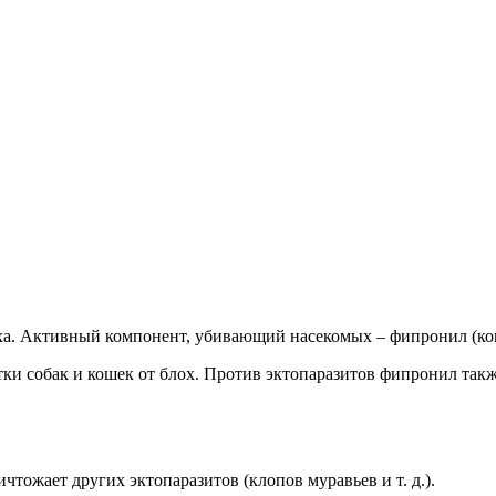
аха. Активный компонент, убивающий насекомых – фипронил (ко
тки собак и кошек от блох. Против эктопаразитов фипронил т
чтожает других эктопаразитов (клопов муравьев и т. д.).