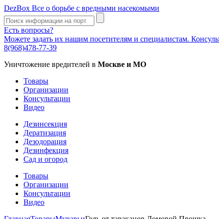
DezBox
Все о борьбе с вредными насекомыми
Есть вопросы?
Можете задать их нашим посетителям и специалистам. Консул
8(968)478-77-39
Уничтожение вредителей в
Москве и МО
Товары
Организации
Консультации
Видео
Дезинсекция
Дератизация
Дезодорация
Дезинфекция
Сад и огород
Товары
Организации
Консультации
Видео
Главная
Товары
Муравьи
Гель от тараканов Домовой Прошка