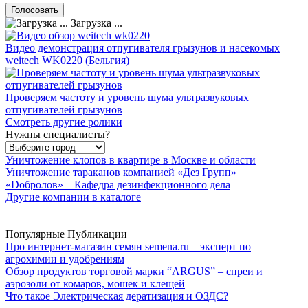
Загрузка ...
Видео демонстрация отпугивателя грызунов и насекомых
weitech WK0220 (Бельгия)
Проверяем частоту и уровень шума ультразвуковых
отпугивателей грызунов
Смотреть другие ролики
Нужны специалисты?
Уничтожение клопов в квартире в Москве и области
Уничтожение тараканов компанией «Дез Групп»
«Dобролов» – Кафедра дезинфекционного дела
Другие компании в каталоге
Популярные Публикации
Про интернет-магазин семян semena.ru – эксперт по
агрохимии и удобрениям
Обзор продуктов торговой марки “ARGUS” – спреи и
аэрозоли от комаров, мошек и клещей
Что такое Электрическая дератизация и ОЗДС?