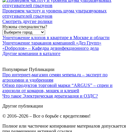
Проверяем частоту и уровень шума ультразвуковых
отпугивателей грызунов
Смотреть другие ролики
Нужны специалисты?
Уничтожение клопов в квартире в Москве и области
Уничтожение тараканов компанией «Дез Групп»
«Dобролов» – Кафедра дезинфекционного дела
Другие компании в каталоге
Популярные Публикации
Про интернет-магазин семян semena.ru – эксперт по
агрохимии и удобрениям
Обзор продуктов торговой марки “ARGUS” – спреи и
аэрозоли от комаров, мошек и клещей
Что такое Электрическая дератизация и ОЗДС?
Другие публикации
© 2016–2026 – Все о борьбе с вредителями!
Полное или частичное копирование материалов допускается
при размещении активной ссылки.