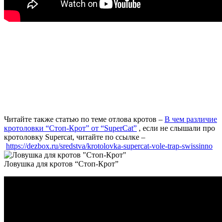
Читайте также статью по теме отлова кротов –
В чем различие
кротоловки “Стоп-Крот” от “SuperCat”
, если не слышали про
кротоловку Supercat, читайте по ссылке –
https://dezbox.ru/sredstva/krotolovka-supercat-vole-trap-swissinno
Ловушка для кротов “Стоп-Крот”