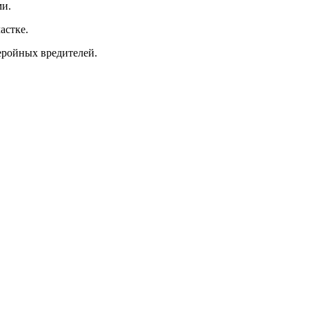
ми.
астке.
еройных вредителей.