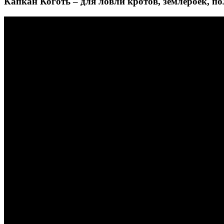
Капкан Коготь – для ловли кротов, землероек, п