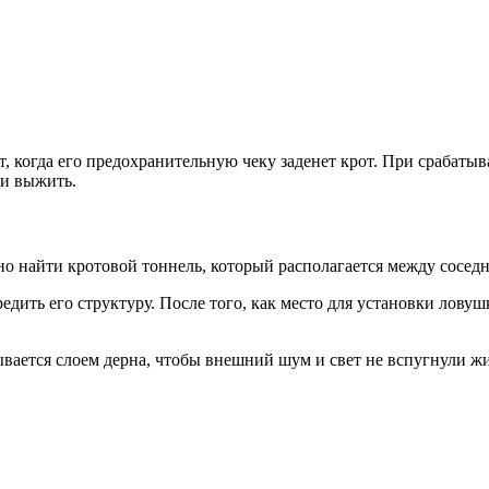
ет, когда его предохранительную чеку заденет крот. При срабат
 и выжить.
о найти кротовой тоннель, который располагается между сосед
едить его структуру. После того, как место для установки ловуш
ается слоем дерна, чтобы внешний шум и свет не вспугнули жив