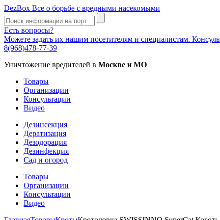
DezBox
Все о борьбе с вредными насекомыми
Есть вопросы?
Можете задать их нашим посетителям и специалистам. Консул
8(968)478-77-39
Уничтожение вредителей в
Москве и МО
Товары
Организации
Консультации
Видео
Дезинсекция
Дератизация
Дезодорация
Дезинфекция
Сад и огород
Товары
Организации
Консультации
Видео
Главная
Товары
Кроты
Кротоловка SWISSINNO SuperCat Коготь