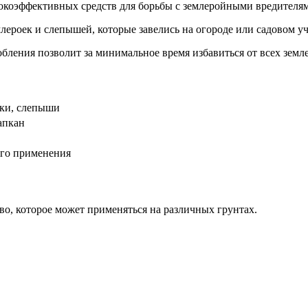
ысокоэффективных средств для борьбы с землеройными вредителя
ероек и слепышей, которые завелись на огороде или садовом уч
бления позволит за минимальное время избавиться от всех земл
йки, слепыши
апкан
ого применения
тво, которое может применяться на различных грунтах.