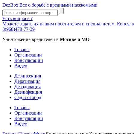
DezBox
Все о борьбе с вредными насекомыми
Есть вопросы?
Можете задать их нашим посетителям и специалистам. Консул
8(968)478-77-39
Уничтожение вредителей в
Москве и МО
Товары
Организации
Консультации
Видео
Дезинсекция
Дератизация
Дезодорация
Дезинфекция
Сад и огород
Товары
Организации
Консультации
Видео
Главная
Товары
Мухи
Липкая лента от мух Камикадзе: инструк