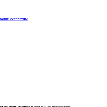
ьтации бесплатны
ция по применению и отзывы от покупателей