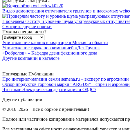
Загрузка ...
Видео демонстрация отпугивателя грызунов и насекомых weite
Проверяем частоту и уровень шума ультразвуковых отпугивате
Смотреть другие ролики
Нужны специалисты?
Уничтожение клопов в квартире в Москве и области
Уничтожение тараканов компанией «Дез Групп»
«Dобролов» – Кафедра дезинфекционного дела
Другие компании в каталоге
Популярные Публикации
Про интернет-магазин семян semena.ru – эксперт по агрохимии
Обзор продуктов торговой марки “ARGUS” – спреи и аэрозоли
Что такое Электрическая дератизация и ОЗДС?
Другие публикации
© 2016–2026 – Все о борьбе с вредителями!
Полное или частичное копирование материалов допускается п
Все материалы на сайте носят ознакомительный характер и нап