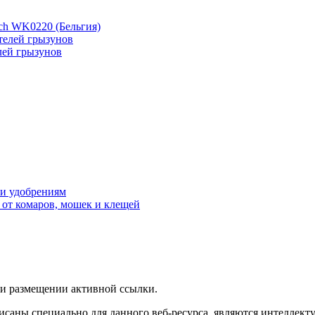
ch WK0220 (Бельгия)
лей грызунов
 и удобрениям
 от комаров, мошек и клещей
ри размещении активной ссылки.
исаны специально для данного веб-ресурса, являются интеллект