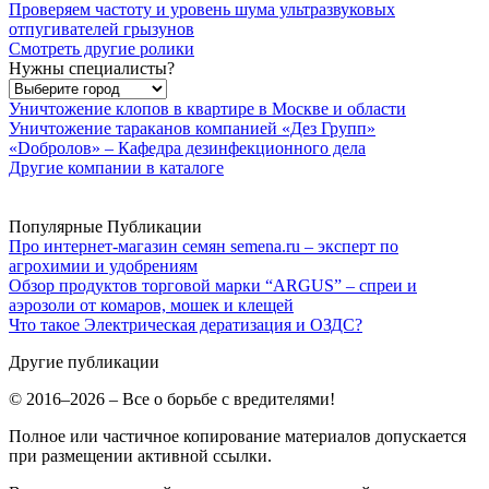
Проверяем частоту и уровень шума ультразвуковых
отпугивателей грызунов
Смотреть другие ролики
Нужны специалисты?
Уничтожение клопов в квартире в Москве и области
Уничтожение тараканов компанией «Дез Групп»
«Dобролов» – Кафедра дезинфекционного дела
Другие компании в каталоге
Популярные Публикации
Про интернет-магазин семян semena.ru – эксперт по
агрохимии и удобрениям
Обзор продуктов торговой марки “ARGUS” – спреи и
аэрозоли от комаров, мошек и клещей
Что такое Электрическая дератизация и ОЗДС?
Другие публикации
© 2016–2026 – Все о борьбе с вредителями!
Полное или частичное копирование материалов допускается
при размещении активной ссылки.