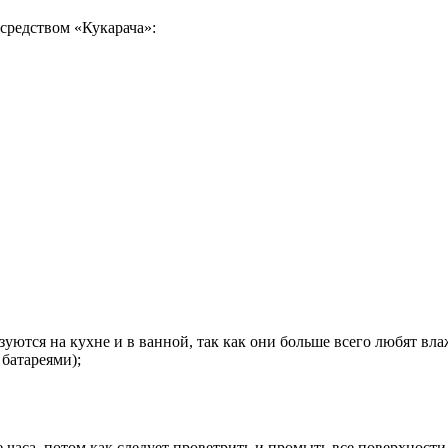
 средством «Кукарача»:
зуются на кухне и в ванной, так как они больше всего любят вл
 батареями);
часа, потом как следует проветрить и промыть все поверхности