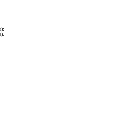
);
).