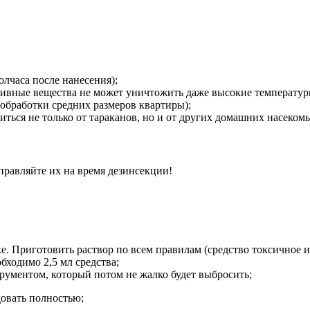
олчаса после нанесения);
ктивные вещества не может уничтожить даже высокие температур
обработки средних размеров квартиры);
ться не только от тараканов, но и от других домашних насекомы
правляйте их на время дезинсекции!
е. Приготовить раствор по всем правилам (средство токсичное 
бходимо 2,5 мл средства;
ументом, который потом не жалко будет выбросить;
довать полностью;