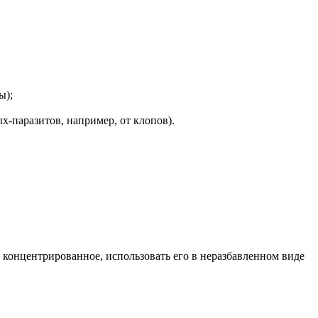
ы);
х-паразитов, например, от клопов).
и концентрированное, использовать его в неразбавленном виде