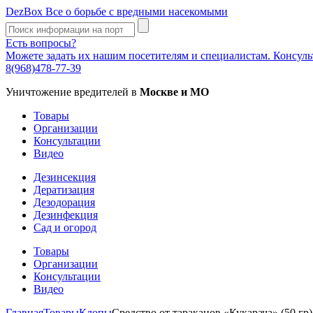
DezBox
Все о борьбе с вредными насекомыми
Есть вопросы?
Можете задать их нашим посетителям и специалистам. Консул
8(968)478-77-39
Уничтожение вредителей в
Москве и МО
Товары
Организации
Консультации
Видео
Дезинсекция
Дератизация
Дезодорация
Дезинфекция
Сад и огород
Товары
Организации
Консультации
Видео
Главная
Товары
Клопы
Средство от тараканов «Кукарача» (50 гр)