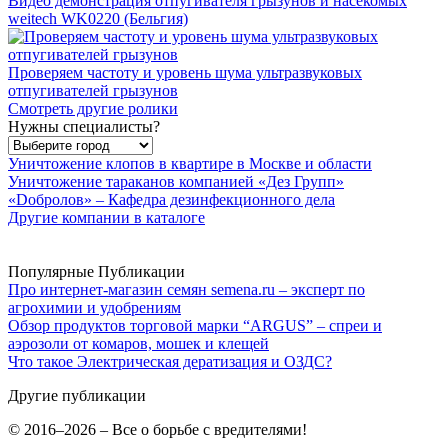
Видео демонстрация отпугивателя грызунов и насекомых
weitech WK0220 (Бельгия)
Проверяем частоту и уровень шума ультразвуковых
отпугивателей грызунов
Смотреть другие ролики
Нужны специалисты?
Уничтожение клопов в квартире в Москве и области
Уничтожение тараканов компанией «Дез Групп»
«Dобролов» – Кафедра дезинфекционного дела
Другие компании в каталоге
Популярные Публикации
Про интернет-магазин семян semena.ru – эксперт по
агрохимии и удобрениям
Обзор продуктов торговой марки “ARGUS” – спреи и
аэрозоли от комаров, мошек и клещей
Что такое Электрическая дератизация и ОЗДС?
Другие публикации
© 2016–2026 – Все о борьбе с вредителями!