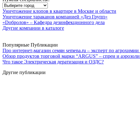
Уничтожение клопов в квартире в Москве и области
Уничтожение тараканов компанией «Дез Групп»
«Dобролов» – Кафедра дезинфекционного дела
Другие компании в каталоге
Популярные Публикации
Про интернет-магазин семян semena.ru – эксперт по агрохимии
Обзор продуктов торговой марки “ARGUS” – спреи и аэрозоли
Что такое Электрическая дератизация и ОЗДС?
Другие публикации