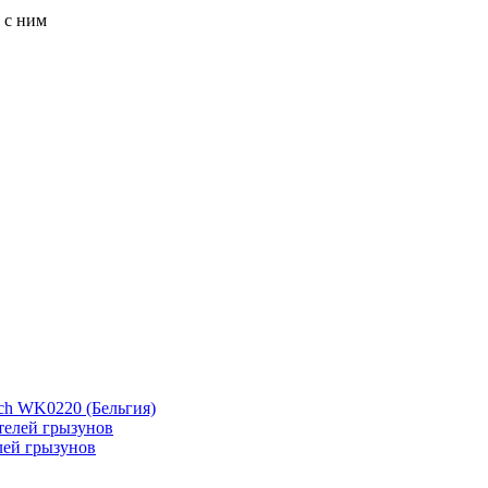
 с ним
ch WK0220 (Бельгия)
лей грызунов