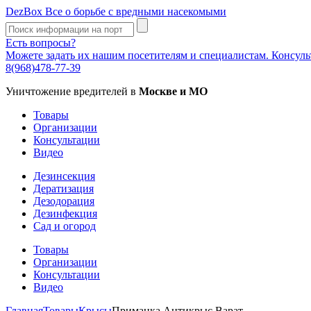
DezBox
Все о борьбе с вредными насекомыми
Есть вопросы?
Можете задать их нашим посетителям и специалистам. Консул
8(968)478-77-39
Уничтожение вредителей в
Москве и МО
Товары
Организации
Консультации
Видео
Дезинсекция
Дератизация
Дезодорация
Дезинфекция
Сад и огород
Товары
Организации
Консультации
Видео
Главная
Товары
Крысы
Приманка Антикрыс Варат