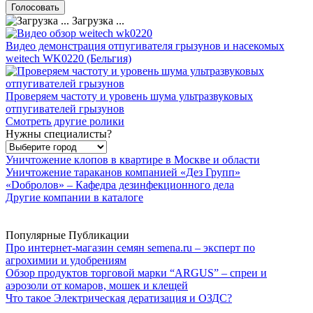
Загрузка ...
Видео демонстрация отпугивателя грызунов и насекомых
weitech WK0220 (Бельгия)
Проверяем частоту и уровень шума ультразвуковых
отпугивателей грызунов
Смотреть другие ролики
Нужны специалисты?
Уничтожение клопов в квартире в Москве и области
Уничтожение тараканов компанией «Дез Групп»
«Dобролов» – Кафедра дезинфекционного дела
Другие компании в каталоге
Популярные Публикации
Про интернет-магазин семян semena.ru – эксперт по
агрохимии и удобрениям
Обзор продуктов торговой марки “ARGUS” – спреи и
аэрозоли от комаров, мошек и клещей
Что такое Электрическая дератизация и ОЗДС?