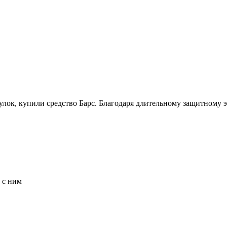
улок, купили средство Барс. Благодаря длительному защитному э
 с ним