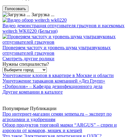
Загрузка ...
Видео демонстрация отпугивателя грызунов и насекомых
weitech WK0220 (Бельгия)
Проверяем частоту и уровень шума ультразвуковых
отпугивателей грызунов
Смотреть другие ролики
Нужны специалисты?
Уничтожение клопов в квартире в Москве и области
Уничтожение тараканов компанией «Дез Групп»
«Dобролов» – Кафедра дезинфекционного дела
Другие компании в каталоге
Популярные Публикации
Про интернет-магазин семян semena.ru – эксперт по
агрохимии и удобрениям
Обзор продуктов торговой марки “ARGUS” – спреи и
аэрозоли от комаров, мошек и клещей
Что такое Электрическая дератизация и ОЗДС?