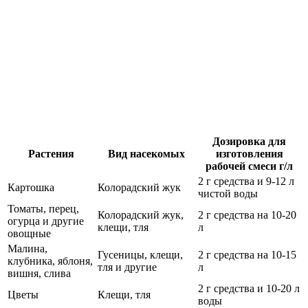
Дозировка для
Растения
Вид насекомых
изготовления
рабочей смеси г/л
2 г средства и 9-12 л
Картошка
Колорадский жук
чистой воды
Томаты, перец,
Колорадский жук,
2 г средства на 10-20
огурца и другие
клещи, тля
л
овощные
Малина,
Гусеницы, клещи,
2 г средства на 10-15
клубника, яблоня,
тля и другие
л
вишня, слива
2 г средства и 10-20 л
Цветы
Клещи, тля
воды