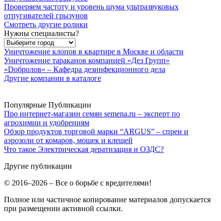
Проверяем частоту и уровень шума ультразвуковых
отпугивателей грызунов
Смотреть другие ролики
Нужны специалисты?
Уничтожение клопов в квартире в Москве и области
Уничтожение тараканов компанией «Дез Групп»
«Dобролов» – Кафедра дезинфекционного дела
Другие компании в каталоге
Популярные Публикации
Про интернет-магазин семян semena.ru – эксперт по
агрохимии и удобрениям
Обзор продуктов торговой марки “ARGUS” – спреи и
аэрозоли от комаров, мошек и клещей
Что такое Электрическая дератизация и ОЗДС?
Другие публикации
© 2016–2026 – Все о борьбе с вредителями!
Полное или частичное копирование материалов допускается
при размещении активной ссылки.