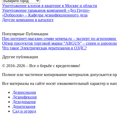
Уничтожение клопов в квартире в Москве и области
Уничтожение тараканов компанией «Дез Групп»
«Dобролов» – Кафедра дезинфекционного дела
Другие компании в каталоге
Популярные Публикации
Про интернет-магазин семян semena.ru – эксперт по агрохимии
Обзор продуктов торговой марки “ARGUS” – спреи и аэрозоли
Что такое Электрическая дератизация и ОЗДС?
Другие публикации
© 2016–2026 – Все о борьбе с вредителями!
Полное или частичное копирование материалов допускается п
Все материалы на сайте носят ознакомительный характер и нап
Дезинсекция
Дезинфекция
Дезодорация
Дератизация
Сад и огород