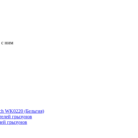
 с ним
ch WK0220 (Бельгия)
лей грызунов