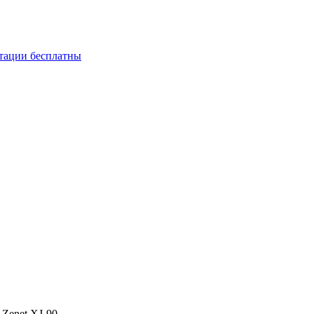
ьтации бесплатны
 Zenet XJ-90