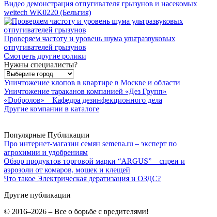
Видео демонстрация отпугивателя грызунов и насекомых
weitech WK0220 (Бельгия)
Проверяем частоту и уровень шума ультразвуковых
отпугивателей грызунов
Смотреть другие ролики
Нужны специалисты?
Уничтожение клопов в квартире в Москве и области
Уничтожение тараканов компанией «Дез Групп»
«Dобролов» – Кафедра дезинфекционного дела
Другие компании в каталоге
Популярные Публикации
Про интернет-магазин семян semena.ru – эксперт по
агрохимии и удобрениям
Обзор продуктов торговой марки “ARGUS” – спреи и
аэрозоли от комаров, мошек и клещей
Что такое Электрическая дератизация и ОЗДС?
Другие публикации
© 2016–2026 – Все о борьбе с вредителями!