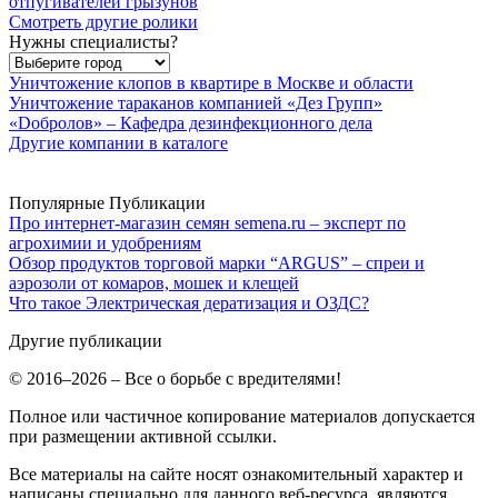
отпугивателей грызунов
Смотреть другие ролики
Нужны специалисты?
Уничтожение клопов в квартире в Москве и области
Уничтожение тараканов компанией «Дез Групп»
«Dобролов» – Кафедра дезинфекционного дела
Другие компании в каталоге
Популярные Публикации
Про интернет-магазин семян semena.ru – эксперт по
агрохимии и удобрениям
Обзор продуктов торговой марки “ARGUS” – спреи и
аэрозоли от комаров, мошек и клещей
Что такое Электрическая дератизация и ОЗДС?
Другие публикации
© 2016–2026 – Все о борьбе с вредителями!
Полное или частичное копирование материалов допускается
при размещении активной ссылки.
Все материалы на сайте носят ознакомительный характер и
написаны специально для данного веб-ресурса, являются